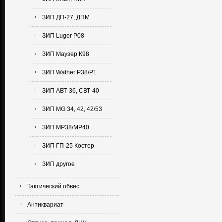
ЗИП ДП-27, ДПМ
ЗИП Luger P08
ЗИП Маузер К98
ЗИП Wather P38/P1
ЗИП АВТ-36, СВТ-40
ЗИП MG 34, 42, 42/53
ЗИП MP38/MP40
ЗИП ГП-25 Костер
ЗИП другое
Тактический обвес
Антиквариат