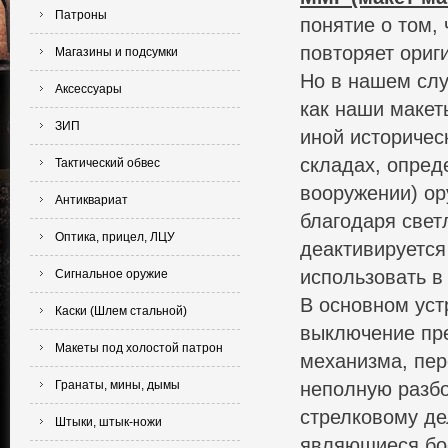
Патроны
понятие о том,
повторяет ориг
Магазины и подсумки
Но в нашем слу
Аксессуары
как наши макет
ЗИП
иной историчес
складах, опред
Тактический обвес
вооружении) ор
Антиквариат
благодаря свет
Оптика, прицел, ЛЦУ
деактивируется
использовать в
Сигнальное оружие
В основном уст
Каски (Шлем стальной)
выключение пре
Макеты под холостой патрон
механизма, пер
Гранаты, мины, дымы
неполную разбо
стрелковому де
Штыки, штык-ножи
являющиеся бо