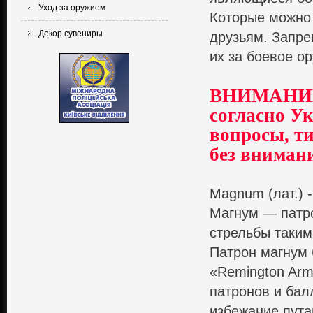
Уход за оружием
Которые можно 
Декор сувениры
друзьям. Запре
их за боевое о
ВНИМАНИЕ!
согласно Ук
вопросы, ти
без вниман
Magnum (лат.) 
Магнум — патр
стрельбы таки
Патрон магнум 
«Remington Ar
патронов и бал
избежание пута