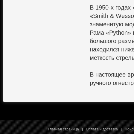
В 1950-х годах
«Smith & Wesso
знаменитую мо
Рама «Python» 
большого разме
находился ниже
меткость стрел
В настоящее вр
ручного огнест
Главная страница
|
Оплата и доставка
|
Поис