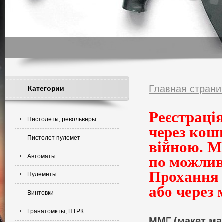
Главная страни
Категории
Реєстрація
Пистолеты, револьверы
через кош
Пистолет-пулемет
війною. М
Автоматы
по можлив
Прохання 
Пулеметы
або через
Винтовки
Гранатометы, ПТРК
ММГ (макет ма