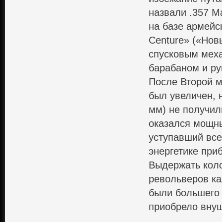
назвали .357 M
на базе армейс
Centure» («Нов
спусковым мех
барабаном и ру
После Второй м
был увеличен, 
мм) не получил
оказался мощны
уступавший все
энергетике пр
Выдержать кол
револьверов ка
были большего 
приобрело вну